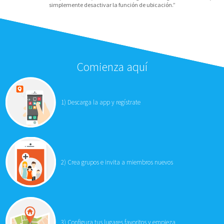
simplemente desactivar la función de ubicación.”
Comienza aquí
1)
Descarga la app y regístrate
2)
Crea grupos e invita a miembros nuevos
3)
Configura tus lugares favoritos y empieza