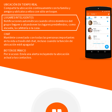
UBICACIÓN EN TIEMPO REAL
Comparte tu ubicación continuamente con tu familia y
amigos y ubícalos a ellos con sólo un toque.
LUGARES INTELIGENTES
Notificaciones automáticas cuando otros miembros del
grupo lleguen o abandonen los lugares predefinidos, como
escuela, la cafetería o la casa.
CHAT
Manténte conectado con todas las personas importantes
en tu vida a través del chat, incluso cuando la función de
ubicación esté apagada!
BOTÓN DE PÁNICO
Por si acaso: Envía una alerta incluyendo tu ubicación
actual a tus contactos.