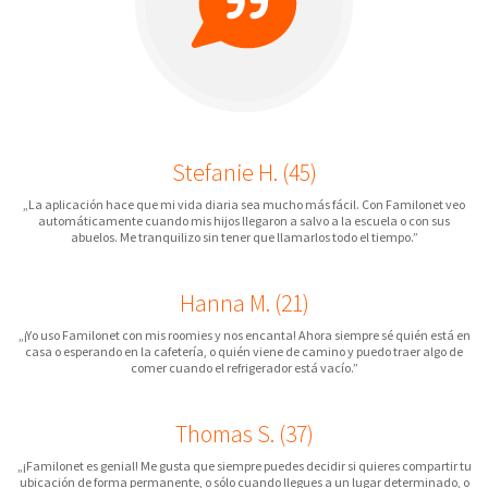
Stefanie H. (45)
„La aplicación hace que mi vida diaria sea mucho más fácil. Con Familonet veo
automáticamente cuando mis hijos llegaron a salvo a la escuela o con sus
abuelos. Me tranquilizo sin tener que llamarlos todo el tiempo.”
Hanna M. (21)
„¡Yo uso Familonet con mis roomies y nos encanta! Ahora siempre sé quién está en
casa o esperando en la cafetería, o quién viene de camino y puedo traer algo de
comer cuando el refrigerador está vacío.”
Thomas S. (37)
„¡Familonet es genial! Me gusta que siempre puedes decidir si quieres compartir tu
ubicación de forma permanente, o sólo cuando llegues a un lugar determinado, o